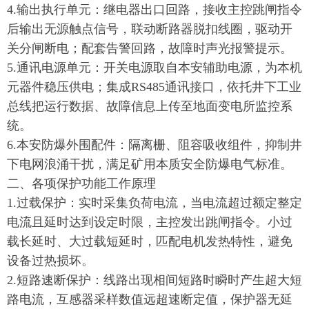
4.输出执行单元：继电器出口回路，接收主控跳闸指令
后输出无源触点信号，联动断路器脱扣线圈，驱动开
关分闸断电；配套告警回路，故障时声光报警提示。
5.通讯电源单元：开关电源取自本安辅助电源，为本机
元器件稳压供电；集成RS485通讯接口，依托井下工业
总线把运行数据、故障信息上传至地面变电所监控系
统。
6.本安防爆外围配件：隔离栅、阻容吸收组件，抑制井
下电网浪涌干扰，满足矿用本质安全防爆电气标准。
二、各项保护功能工作原理
1.过载保护：实时采集负荷电流，当电流超过额定整定
电流且延时达到设定时限，主控发出跳闸指令。小过
载长延时、大过载短延时，匹配电机发热特性，避免
设备过热损坏。
2.短路速断保护：线路出现相间短路时瞬时产生超大短
路电流，互感器采样数值远超速断定值，保护器无延