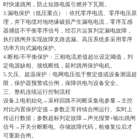
时快速跳闸，防止短路电弧引燃井下瓦斯。
3.漏电保护（低压重点）：依托零序电流、零序电压原
理，井下电缆对地绝缘破损产生漏电电流，零序互感
器捕捉不平衡零序信号，经芯片运算判定漏电故障，
执行跳闸并实现故障支路选漏。高压系统多采用零序
功率方向式漏电保护。
4.断相/不平衡保护：三相电流差值超出设定阈值，判
定电源缺相、接线断线，延时跳闸保护电机。
5.欠压、超温保护：电网电压低于整定值或设备测温超
限，保护器预警或分闸，保障供电与设备安全。
三、整机连续运行控制流程
设备上电初始化→采样回路不间断采集电参量→主控
对比内置保护定值→参数正常持续合闸运行、实时上
传运行数据；参数超标判定故障→声光报警+输出跳闸
信号→开关分断断电、存储故障代码，检修复位后才
可重新合闸。