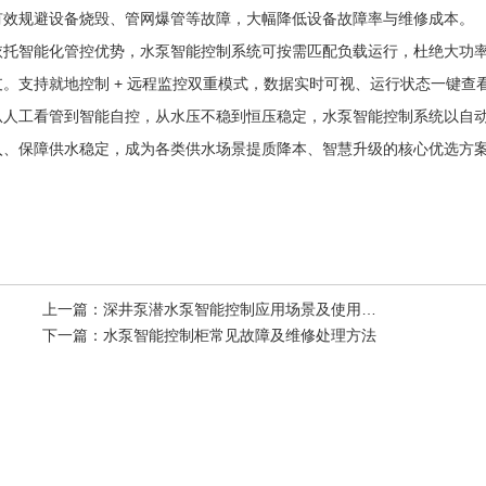
有效规避设备烧毁、管网爆管等故障，大幅降低设备故障率与维修成本。
依托智能化管控优势，水泵智能控制系统可按需匹配负载运行，杜绝大功
支。支持就地控制 + 远程监控双重模式，数据实时可视、运行状态一键查
从人工看管到智能自控，从水压不稳到恒压稳定，水泵智能控制系统以自
入、保障供水稳定，成为各类供水场景提质降本、智慧升级的核心优选方
无负压恒压变频供
ZZ-200系列可编程控制器\
ZBK系列馈
上一篇：
深井泵潜水泵智能控制应用场景及使用技巧
下一篇：
水泵智能控制柜常见故障及维修处理方法