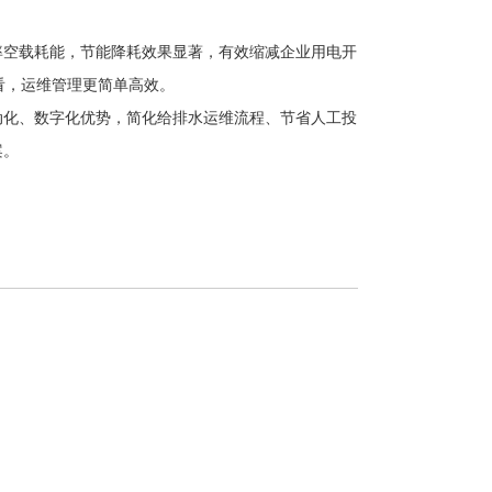
率空载耗能，节能降耗效果显著，有效缩减企业用电开
看，运维管理更简单高效。
动化、数字化优势，简化给排水运维流程、节省人工投
案。
电保护器ZBK-3TC